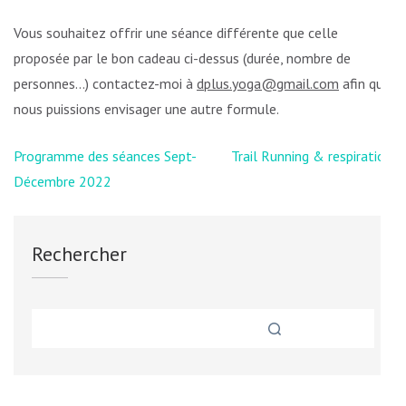
Vous souhaitez offrir une séance différente que celle
proposée par le bon cadeau ci-dessus (durée, nombre de
personnes…) contactez-moi à
dplus.yoga@gmail.com
afin que
nous puissions envisager une autre formule.
Navigation
Programme des séances Sept-
Trail Running & respiration
de
Décembre 2022
l’article
Rechercher