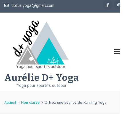
Aller
dplus.yoga@gmail.com
au
contenu
(Pressez
Entrée)
Aurélie D+ Yoga
Yoga pour sportifs outdoor
Accueil
>
Non classé
>
Offrez une séance de Running Yoga