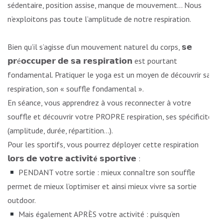
sédentaire, position assise, manque de mouvement… Nous
n’exploitons pas toute l’amplitude de notre respiration.
Bien qu’il s’agisse d’un mouvement naturel du corps, 𝘀𝗲
𝗽𝗿é𝗼𝗰𝗰𝘂𝗽𝗲𝗿 𝗱𝗲 𝘀𝗮 𝗿𝗲𝘀𝗽𝗶𝗿𝗮𝘁𝗶𝗼𝗻 est pourtant
fondamental. Pratiquer le yoga est un moyen de découvrir sa
respiration, son « souffle fondamental ».
En séance, vous apprendrez à vous reconnecter à votre
souffle et découvrir votre PROPRE respiration, ses spécificités
(amplitude, durée, répartition…).
Pour les sportifs, vous pourrez déployer cette respiration
𝗹𝗼𝗿𝘀 𝗱𝗲 𝘃𝗼𝘁𝗿𝗲 𝗮𝗰𝘁𝗶𝘃𝗶𝘁
é
𝘀𝗽𝗼𝗿𝘁𝗶𝘃𝗲 :
PENDANT votre sortie : mieux connaître son souffle
permet de mieux l’optimiser et ainsi mieux vivre sa sortie
outdoor.
Mais également APRÈS votre activité : puisqu’en