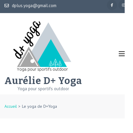
Aller
dplus.yoga@gmail.com
au
contenu
(Pressez
Entrée)
Aurélie D+ Yoga
Yoga pour sportifs outdoor
Accueil
>
Le yoga de D+Yoga